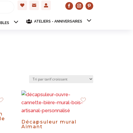




ATELIERS - ANNIVERSAIRES
BLES
n
le
Décapsuleur mural
Aimant