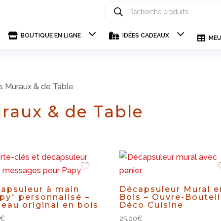
Recherche
de
produits


BOUTIQUE EN LIGNE
IDÉES CADEAUX

MEU
s Muraux & de Table
raux & de Table
apsuleur à main
Décapsuleur Mural e
py” personnalisé –
Bois – Ouvre-Bouteil
eau original en bois
Déco Cuisine
€
25,00
€