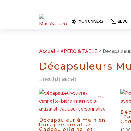

l
MON UNIVERS
BLOG
Accueil
/
APERO & TABLE
/ Décapsuleur
Décapsuleurs Mu
Trié
4 résultats affichés
par
prix
croissant
Déc
“Pa
Décapsuleur à main en
Cad
bois personnalisé –
Cadeau original et
12,00