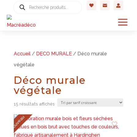
Recherche



de
produits
a
Accueil
/
DECO MURALE
/ Déco murale
végétale
Déco murale
végétale
Trié
15 résultats affichés
par
Nouveau
prix
croissant