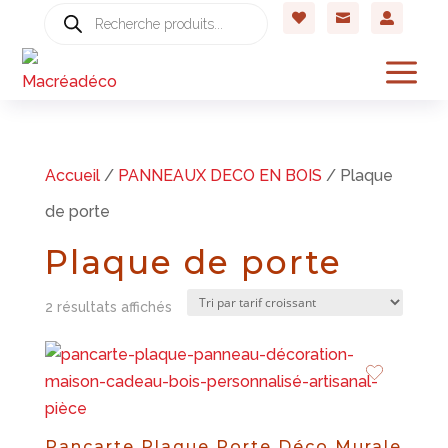
Recherche



de
produits
a
Accueil
/
PANNEAUX DECO EN BOIS
/ Plaque
de porte
Plaque de porte
Trié
2 résultats affichés
par
prix
croissant
Pancarte Plaque Porte Déco Murale