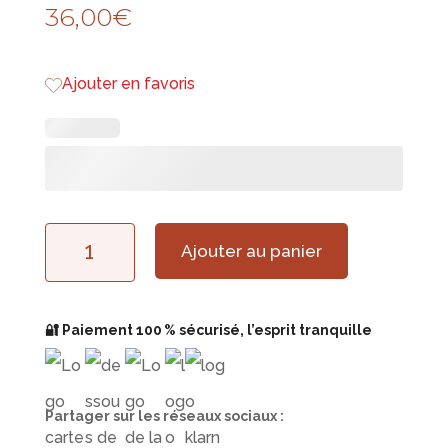
36,00
€
Ajouter en favoris
quantité
Ajouter au panier
de
Dessous
🔐 Paiement 100 % sécurisé, l’esprit tranquille
de
Verre
Partager sur les réseaux sociaux :
Cœur