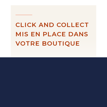
CLICK AND COLLECT
MIS EN PLACE DANS
VOTRE BOUTIQUE
Fait-main en
France.
Des créations
artisanales,