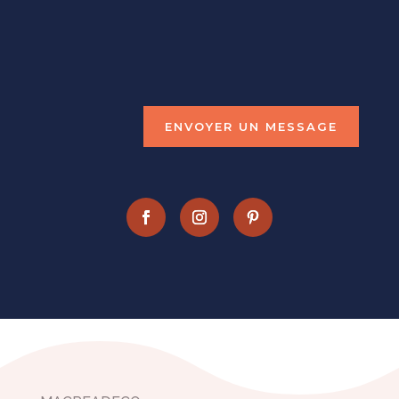
marie@macreadeco.fr
(+33)
6.72.21.52.30
ENVOYER UN MESSAGE