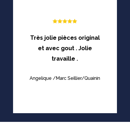
Note
5
sur
5
Très jolie pièces original
et avec gout . Jolie
travaille .
Angelique /Marc Seillier/Quainin