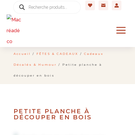
Recherche



de
produits
a
Accueil
/
FÊTES & CADEAUX
/
Cadeaux
Décalés & Humour
/ Petite planche à
découper en bois
PETITE PLANCHE À
DÉCOUPER EN BOIS