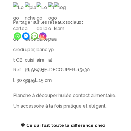
planche
à
Partager sur les réseaux sociaux :
découper
en
bois
Ref : PLANCHE-DECOUPER-15×30
l. 30 cm x L.15 cm
Planche à découper huilée contact alimentaire.
Un accessoire à la fois pratique et élégant.
💖 Ce qui fait toute la différence chez