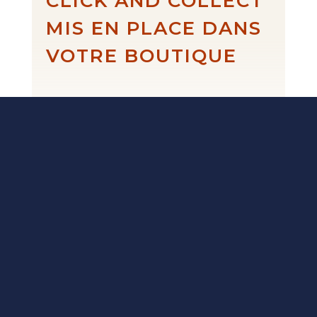
CLICK AND COLLECT
MIS EN PLACE DANS
VOTRE BOUTIQUE
Fait-main en
France.
Des créations
artisanales,
dessinées puis
fabriquées dans
mon atelier au