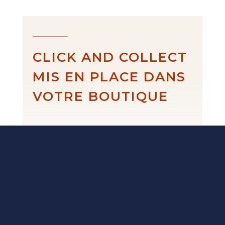
CLICK AND COLLECT
MIS EN PLACE DANS
VOTRE BOUTIQUE
Fait-main en
France.
Des créations
artisanales,