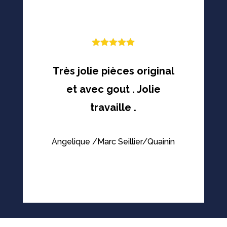
Note
5
sur
5
Très jolie pièces original
et avec gout . Jolie
travaille .
Angelique /Marc Seillier/Quainin