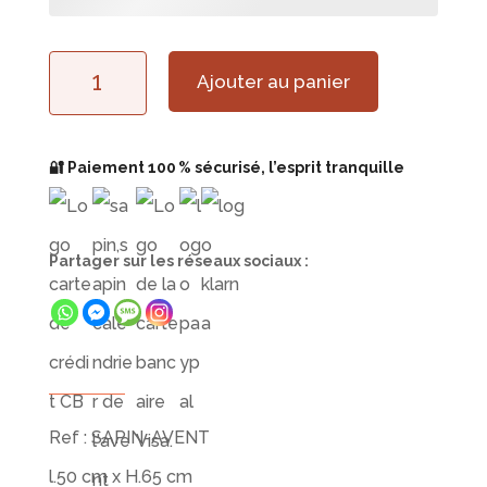
quantité
Ajouter au panier
de
Sapin
🔐 Paiement 100 % sécurisé, l’esprit tranquille
Calendrier
de
Partager sur les réseaux sociaux :
l'Avent
Personnalisé
en
Bois
Ref : SAPIN-AVENT
l.50 cm x H.65 cm