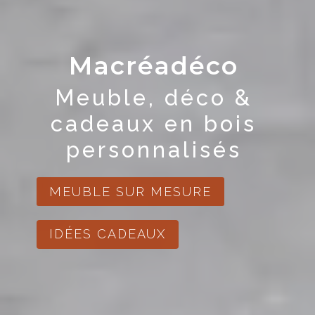
Macréadéco
Meuble, déco &
cadeaux en bois
personnalisés
MEUBLE SUR MESURE
IDÉES CADEAUX