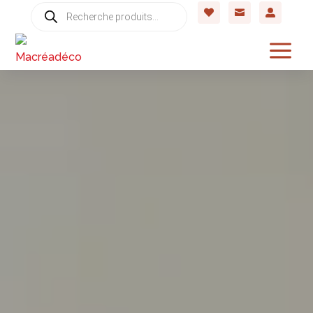
Recherche



de
produits
a