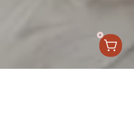
0
;
Des projets sur
mesure pensés pour
chaque lieu