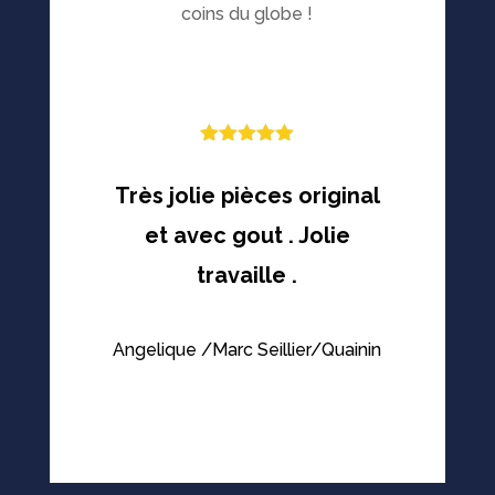
coins du globe !
Note
5
sur
5
Très jolie pièces original
et avec gout . Jolie
travaille .
Angelique /Marc Seillier/Quainin