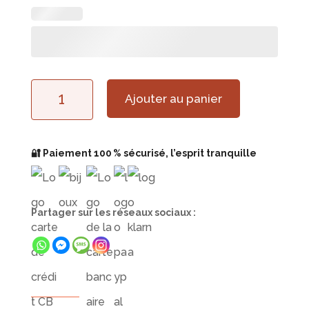
quantité
Ajouter au panier
de
Support
🔐 Paiement 100 % sécurisé, l’esprit tranquille
Bijoux
Miroir
Partager sur les réseaux sociaux :