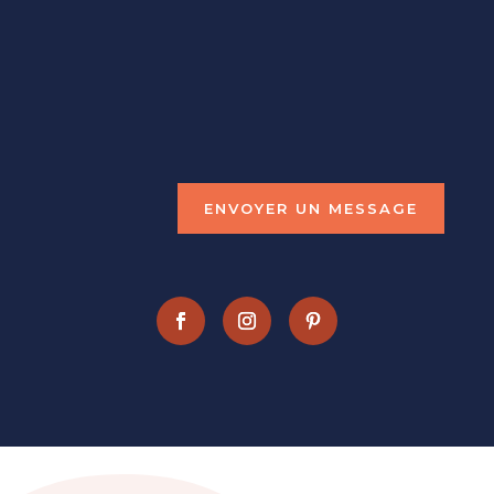
NOUS CONTACTER
marie@macreadeco.fr
(+33)
6.72.21.52.30
ENVOYER UN MESSAGE