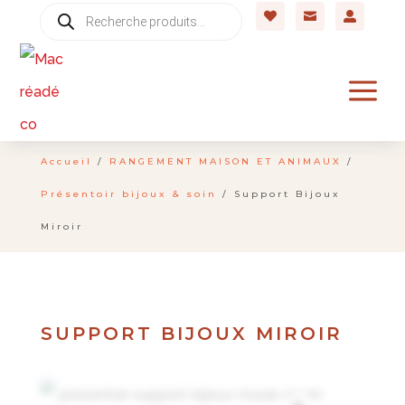
Recherche



de
produits
a
Accueil
/
RANGEMENT MAISON ET ANIMAUX
/
Présentoir bijoux & soin
/ Support Bijoux
Miroir
SUPPORT BIJOUX MIROIR