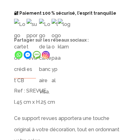
Support
🔐 Paiement 100 % sécurisé, l’esprit tranquille
Revues
Partager sur les réseaux sociaux :
Ref : SREVUE
l.45 cm x H.25 cm
Ce support revues apportera une touche
original à votre décoration, tout en ordonnant