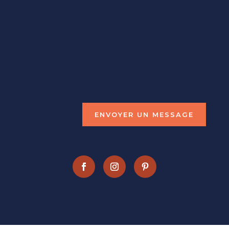
NOUS CONTACTER
marie@macreadeco.fr
(+33)
6.72.21.52.30
ENVOYER UN MESSAGE