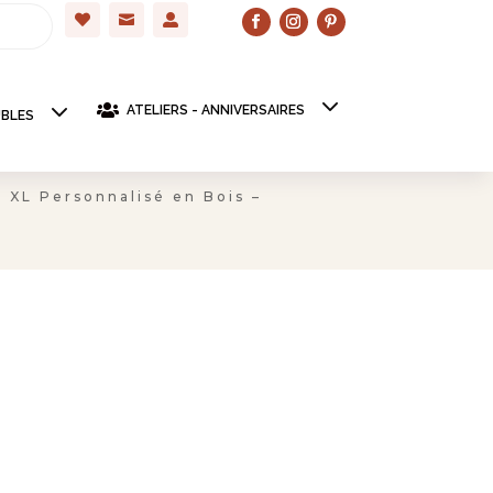




ATELIERS - ANNIVERSAIRES
BLES
x XL Personnalisé en Bois –