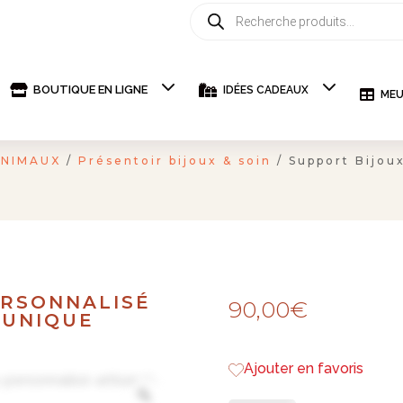
Recherche
de
produits

BOUTIQUE EN LIGNE

IDÉES CADEAUX

MEU
ANIMAUX
/
Présentoir bijoux & soin
/ Support Bijou
ERSONNALISÉ
90,00
€
 UNIQUE
Ajouter en favoris