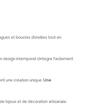
agues et boucles d’oreilles tout en
Son design intemporel s’intègre facilement
ent une création unique.
Une
e bijoux et de décoration artisanale.