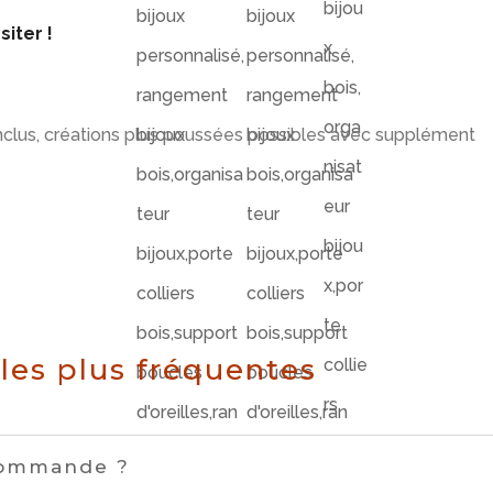
iter !
inclus, créations plus poussées possibles avec supplément
les plus fréquentes
 commande ?