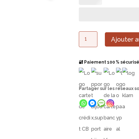
quantité
Ajouter a
de
Support
🔐 Paiement 100 % sécurisé,
Bijoux
XL
Partager sur les réseaux so
Personnalisé
en
Bois
–
Présentoir